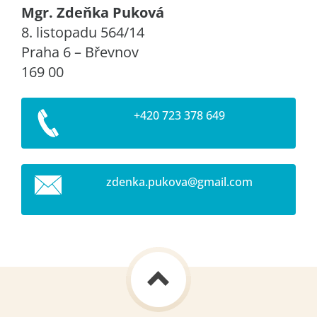
Mgr. Zdeňka Puková
8. listopadu 564/14
Praha 6 – Břevnov
169 00
+420 723 378 649
zdenka.p
ukova@gm
ail.com