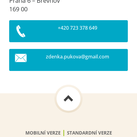
Praha 6 – Břevnov
169 00
+420 723 378 649
zdenka.p
ukova@gm
ail.com
|
MOBILNÍ VERZE
STANDARDNÍ VERZE