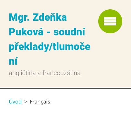
Mgr. Zdeňka
Puková - soudní
překlady/tlumoče
ní
angličtina a francouzština
Úvod
>
Français